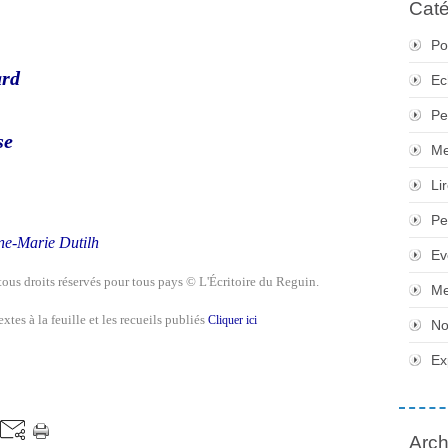
Caté
Po
ard
Ec
Pe
se
Me
Li
Pe
ne-Marie Dutilh
Ev
 tous droits réservés pour tous pays
©
L'Écritoire du Reguin.
Me
xtes à la feuille et les recueils publiés
Cliquer ici
No
Ex
Arch