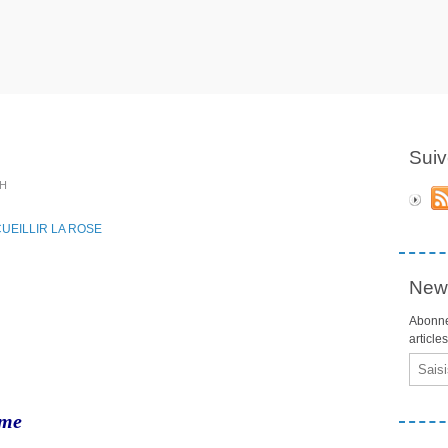
Suiv
LH
News
Abonne
article
Email
ime