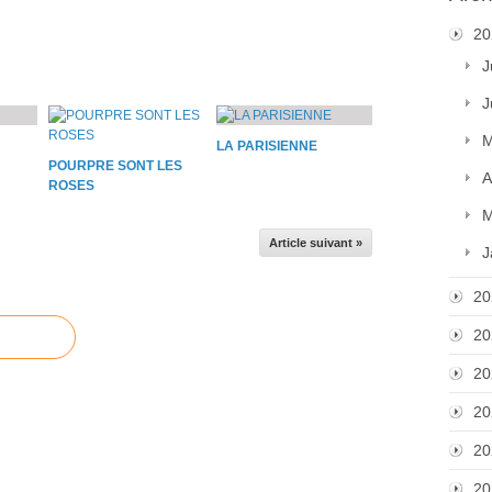
20
J
J
M
LA PARISIENNE
POURPRE SONT LES
A
ROSES
M
Article suivant »
J
20
20
20
20
20
20