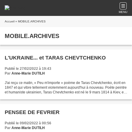
MENU
Accueil
» MOBILE.ARCHIVES
MOBILE.ARCHIVES
L'UKRAINE... et TARAS CHEVTCHENKO
Publié le 27/02/2022 à 19:43
Par
Anne-Marie DUTILH
J'ai reçu ce matin, « Peu m'importe » poème de Taras Chevtchenko, écrit en
1847 et qui vibre tellement violemment aujourd'hui à nouveau. Poète peintre
et humaniste ukrainien, Taras Chevtchenko est né le 9 mars 1814 à Kiev, et
mort le 10 mars 1861 à Saint-Pétersbourg....
PENSEE DE FEVRIER
Publié le 09/02/2022 à 00:56
Par
Anne-Marie DUTILH