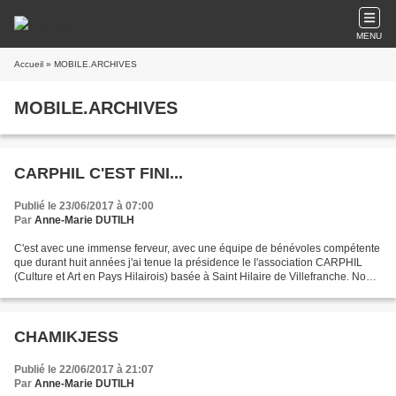
MENU
Accueil
» MOBILE.ARCHIVES
MOBILE.ARCHIVES
CARPHIL C'EST FINI...
Publié le 23/06/2017 à 07:00
Par
Anne-Marie DUTILH
C'est avec une immense ferveur, avec une équipe de bénévoles compétente
que durant huit années j'ai tenue la présidence le l'association CARPHIL
(Culture et Art en Pays Hilairois) basée à Saint Hilaire de Villefranche. Nous
avons reçu des artistes talentueux,...
CHAMIKJESS
Publié le 22/06/2017 à 21:07
Par
Anne-Marie DUTILH