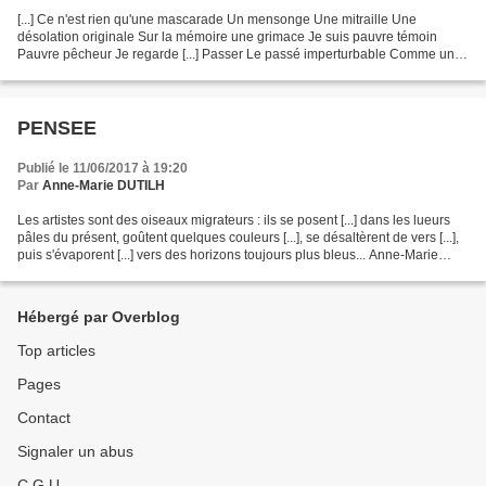
[...] Ce n'est rien qu'une mascarade Un mensonge Une mitraille Une
désolation originale Sur la mémoire une grimace Je suis pauvre témoin
Pauvre pêcheur Je regarde [...] Passer Le passé imperturbable Comme une
entaille sur la lutte finale Où pieux mensonges...
PENSEE
Publié le 11/06/2017 à 19:20
Par
Anne-Marie DUTILH
Les artistes sont des oiseaux migrateurs : ils se posent [...] dans les lueurs
pâles du présent, goûtent quelques couleurs [...], se désaltèrent de vers [...],
puis s'évaporent [...] vers des horizons toujours plus bleus... Anne-Marie
Dutilh Tous droits...
Hébergé par Overblog
Top articles
Pages
Contact
Signaler un abus
C.G.U.