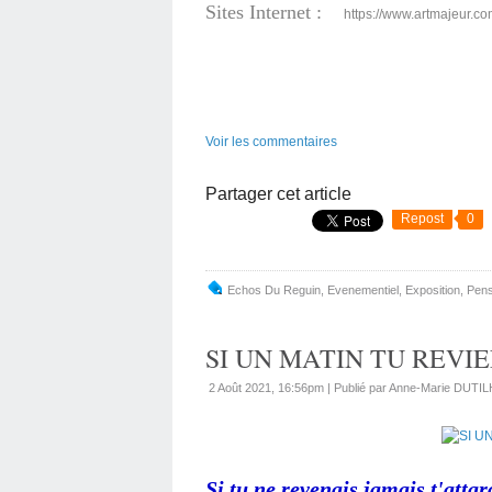
Sites Internet :
https://www.artmajeur.c
Voir les commentaires
Partager cet article
Repost
0
Echos Du Reguin
,
Evenementiel
,
Exposition
,
Pens
SI UN MATIN TU REVIEN
2 Août 2021, 16:56pm
|
Publié par Anne-Marie DUTIL
Si tu ne revenais jamais t'attar