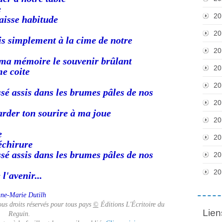
e
20
aisse habitude
20
is simplement à la cime de notre
20
e ma mémoire le souvenir brûlant
20
e coite
20
sé assis dans les brumes pâles de nos
20
arder ton sourire à ma joue
20
e
20
déchirure
sé assis dans les brumes pâles de nos
20
20
l'avenir...
ne-Marie Dutilh
tous droits réservés pour tous pays
©
Éditions L'Écritoire du
Lien
Reguin.