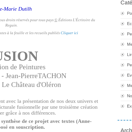
Caté
e-Marie Dutilh
Po
tous droits réservés pour tous pays
©
Éditions L'Écritoire du
Ec
Reguin.
tes à la feuille et les recueils publiés
Cliquer ici
Pe
Me
USION
Li
Pe
ion de Peintures
- Jean-PierreTACHON
Ev
- Le Château d'Oléron
Me
No
nt avec la présentation de nos deux univers et
Ex
icturale fusionnelle par une troisième création
ter grâce à nos différences.
 synthèse de ce projet avec textes (Anne-
osé en souscription.
Arch