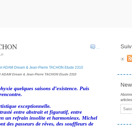
CHON
Suiv
…
ILH
 ADAM Dream & Jean-Pierre TACHON Etude 2310
News
phyxie quelques saisons d’existence. Puis
 rencontre.
Abonne
article
tistique exceptionnelle.
Email
asté entre abstrait et figuratif, entre
 en un refrain insolite et harmonieux. Michel
des passeurs de rêves, des souffleurs de