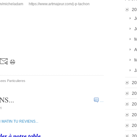
om/micheladam
https://www.artmajeur.com/j-p-tachon
20
J
J
M
A
M
J
ees Particulieres
20
20
S...
…
20
H
20
20
der à notre table
20