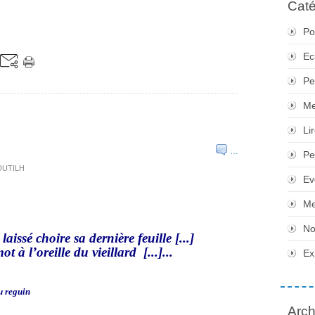
Caté
Po
Ec
Pe
Me
Li
…
Pe
 DUTILH
Ev
Me
No
laissé choire sa dernière feuille [...]
à l’oreille du vieillard [...]...
Ex
du reguin
Arch