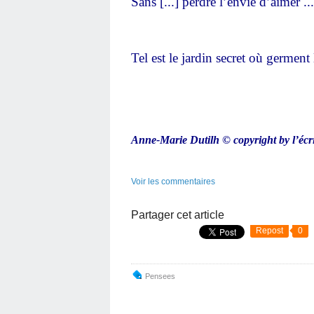
Sans [...] perdre l’envie d’aimer ...
T
el est le jardin secret où germent 
Anne-Marie Dutilh © copyright by l’écr
Voir les commentaires
Partager cet article
Repost
0
Pensees