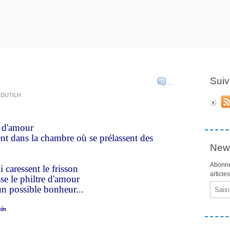
Suiv
…
e DUTILH
r d'amour
t dans la chambre où se prélassent des
News
Abonne
 caressent le frisson
article
se le philtre d'amour
Email
un possible bonheur...
uin