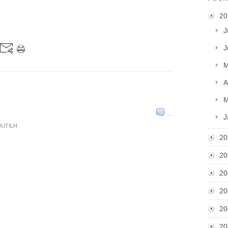
20
J
J
M
A
M
…
J
 DUTILH
20
20
20
20
20
20