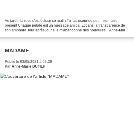
Au jardin la rose s'est éclose ce matin Tu l'as écourtée pour m'en faire
présent Chaque pétale est un message amical Et dans la transparence de
son amphore Jour après jour elle m'abandonne des nouvelles... Anne-Marie
Dutilh Selon le code de la propriété...
MADAME
Publié le 03/05/2021 à 09:29
Par
Anne-Marie DUTILH