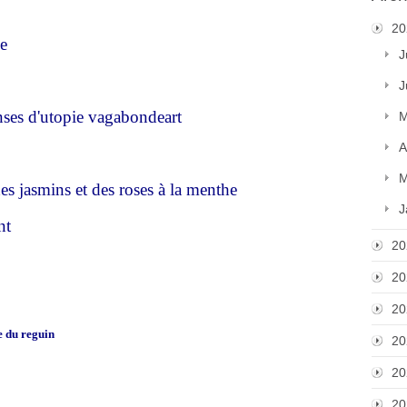
20
e
J
J
nses d'utopie vagabondeart
M
A
M
des jasmins et des roses à la menthe
J
nt
20
20
20
e du reguin
20
20
20