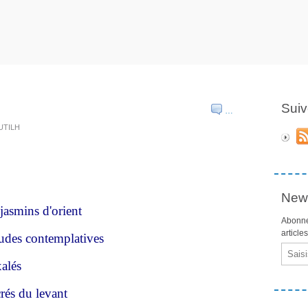
Suiv
…
DUTILH
News
jasmins d'orient
Abonne
article
tudes contemplatives
Email
xalés
crés du levant