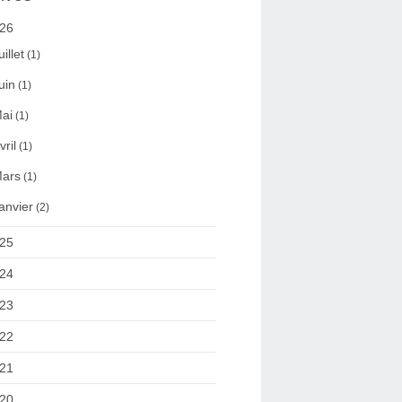
26
uillet
(1)
uin
(1)
ai
(1)
vril
(1)
ars
(1)
anvier
(2)
25
24
23
22
21
20