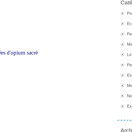
Caté
Po
Ec
Pe
Me
ées d'opium sacré
Li
Pe
Ev
Me
No
Ex
Arch