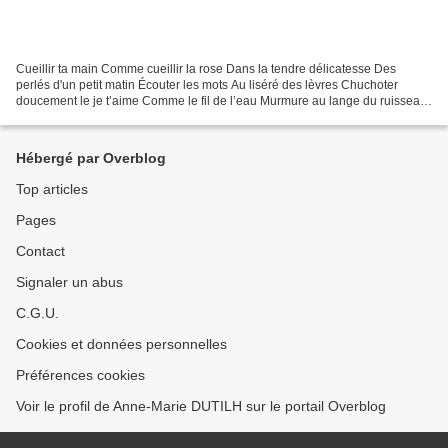
Cueillir ta main Comme cueillir la rose Dans la tendre délicatesse Des
perlés d'un petit matin Écouter les mots Au liséré des lèvres Chuchoter
doucement le je t’aime Comme le fil de l’eau Murmure au lange du ruisseau
Chercher dans les nuages L’étoile...
Hébergé par Overblog
Top articles
Pages
Contact
Signaler un abus
C.G.U.
Cookies et données personnelles
Préférences cookies
Voir le profil de Anne-Marie DUTILH sur le portail Overblog