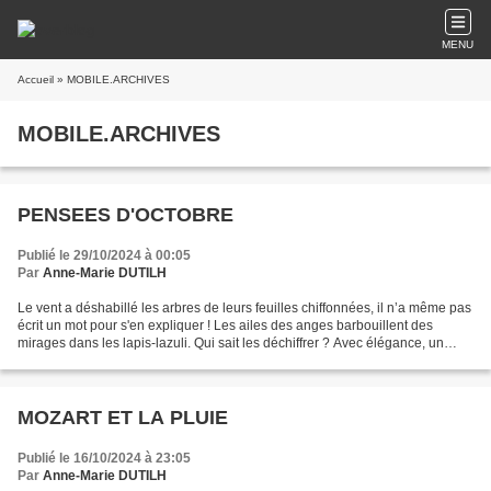
MENU
Accueil
» MOBILE.ARCHIVES
MOBILE.ARCHIVES
PENSEES D'OCTOBRE
Publié le 29/10/2024 à 00:05
Par
Anne-Marie DUTILH
Le vent a déshabillé les arbres de leurs feuilles chiffonnées, il n’a même pas
écrit un mot pour s'en expliquer ! Les ailes des anges barbouillent des
mirages dans les lapis-lazuli. Qui sait les déchiffrer ? Avec élégance, un
oiseau s'élève vers le ciel,...
MOZART ET LA PLUIE
Publié le 16/10/2024 à 23:05
Par
Anne-Marie DUTILH