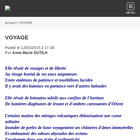
MENU
Accueil
» VOYAGE
VOYAGE
Publié le 12/03/2015 à 17:38
Par
Anne-Marie DUTILH
Elle rêvait de voyages et de liberté
Au rivage boréal de ses yeux migrateurs
Entre embruns de patience et tourbillons lucides
Il y avait des bateaux en partance vers d'autres latitudes
Elle rêvait de lointains soleils aux confins de l'horizon
De lumières diaphanes de levant e
t d'ombres caressantes d'Orient
Certains matins des
mirages volcaniques éblouissaient son coeur
solitaire
Inondée de perles de lune v
oyageaient ses chimères d'âmes immortelles
Et embaumée des odeurs abyssales des océans
Enveloppée
dans son écrin d'authenticité