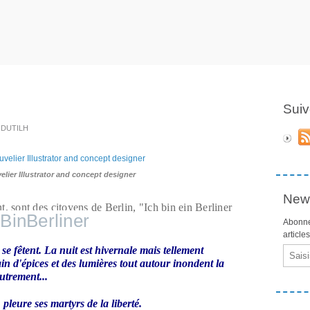
Suiv
e DUTILH
ier Illustrator and concept designer
News
, sont des citoyens de Berlin, "Ich bin ein Berliner 
hBinBerliner
Abonne
article
 fêtent. La nuit est hivernale mais tellement
Email
in d'épices et des lumières tout autour inondent la
utrement...
pleure ses martyrs de la liberté.