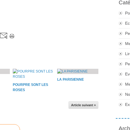
Caté
Po
Ec
Pe
Me
Li
Pe
Ev
LA PARISIENNE
Me
POURPRE SONT LES
ROSES
No
Ex
Article suivant »
Arch