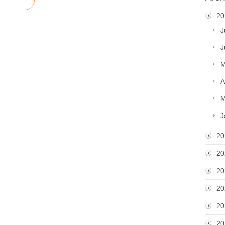
20
J
J
M
A
M
J
20
20
20
20
20
20