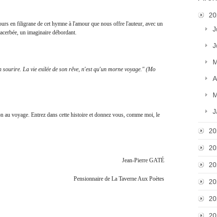
20
jours en filigrane de cet hymne à l'amour que nous offre l'auteur, avec un
J
exacerbée, un imaginaire débordant.
J
M
rire. La vie exilée de son rêve, n'est qu'un morne voyage." (Mo
A
M
J
u voyage. Entrez dans cette histoire et donnez vous, comme moi, le
20
20
Jean-Pierre GATÉ
20
Pensionnaire de La Taverne Aux Poètes
20
20
20