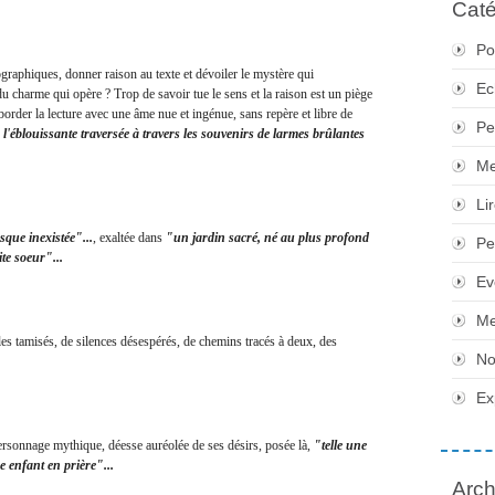
Caté
Po
phiques, donner raison au texte et dévoiler le mystère qui
Ec
 du charme qui opère ? Trop de savoir tue le sens et la raison est un piège
border la lecture avec une âme nue et ingénue, sans repère et libre de
Pe
l'éblouissante traversée à travers les souvenirs de larmes brûlantes
Me
Li
sque inexistée"...
, exaltée dans
"un jardin sacré, né au plus profond
Pe
ite soeur"...
Ev
Me
misés, de silences désespérés, de chemins tracés à deux, des
No
Ex
personnage mythique, déesse auréolée de ses désirs, posée là,
"telle une
 enfant en prière"...
Arch