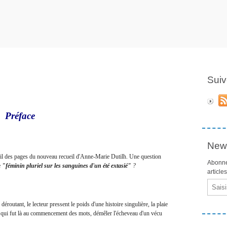
Suiv
Préface
News
u fil des pages du nouveau recueil d'Anne-Marie Dutilh. Une question
Abonne
e
"féminin pluriel sur les sanguines d'un été extasié"
?
article
Email
tant, le lecteur pressent le poids d'une histoire singulière, la plaie
 ce qui fut là au commencement des mots, démêler l'écheveau d'un vécu