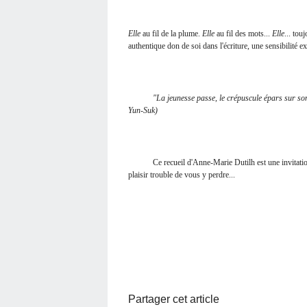
Elle
au fil de la plume.
Elle
au fil des mots...
Elle
... tou
authentique don de soi dans l'écriture, une sensibilité 
"La jeunesse passe, le crépuscule épars sur son sou
Yun-Suk)
Ce recueil d'Anne-Marie Dutilh est une invitation a
plaisir trouble de vous y perdre...
Partager cet article