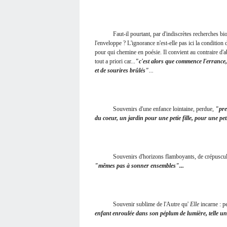
Faut-il pourtant, par d'indiscrètes recherches biogra
l'enveloppe ? L'ignorance n'est-elle pas ici la condition
pour qui chemine en poésie. Il convient au contraire d'a
tout a priori car...
"c'est alors que commence l'errance, 
et de sourires brûlés"
...
Souvenirs d'une enfance lointaine, perdue,
"pre
du coeur, un jardin pour une petie fille, pour une pet
Souvenirs d'horizons flamboyants, de crépuscules ta
"mêmes pas à sonner ensembles"...
Souvenir sublime de l'Autre qu'
Elle
incarne : 
enfant enroulée dans son péplum de lumière, telle une