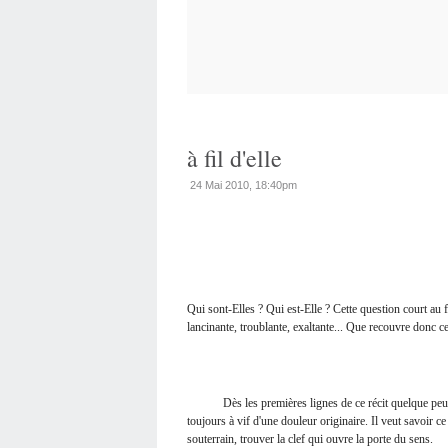
à fil d'elle
24 Mai 2010, 18:40pm
Qui sont-Elles ? Qui est-Elle ? Cette question court a
lancinante, troublante, exaltante... Que recouvre donc c
Dès les premières lignes de ce récit quelque peu dérou
toujours à vif d'une douleur originaire. Il veut savoir
souterrain, trouver la clef qui ouvre la porte du sens.